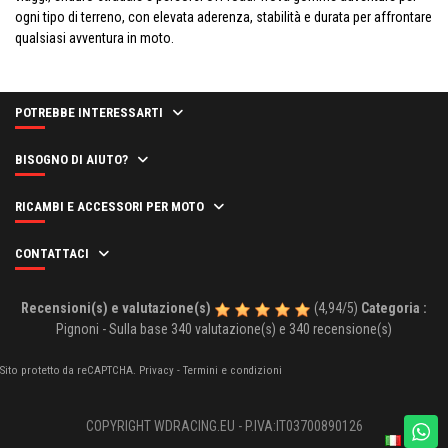
ogni tipo di terreno, con elevata aderenza, stabilità e durata per affrontare
qualsiasi avventura in moto.
POTREBBE INTERESSARTI
BISOGNO DI AIUTO?
RICAMBI E ACCESSORI PER MOTO
CONTATTACI
Recensioni(s) e valutazione(s)
(
4,94
/
5
)
Categoria :
Pignoni
- Sulla base
340
valutazione(s) e
340
recensione(s)
Sito protetto da reCAPTCHA.
Privacy
-
Termini e condizioni
COPYRIGHT WDRACING.EU - P.IVA:IT03700890126
It