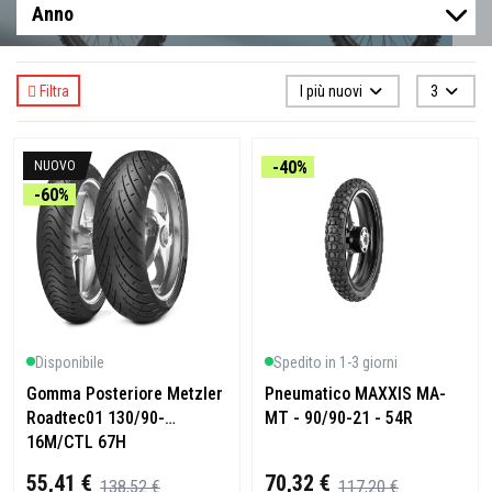
Filtra
I più nuovi
3
-40%
NUOVO
-60%
Disponibile
Spedito in 1-3 giorni
Gomma Posteriore Metzler
Pneumatico MAXXIS MA-
Roadtec01 130/90-
MT - 90/90-21 - 54R
16M/CTL 67H
55,41 €
70,32 €
138,52 €
117,20 €